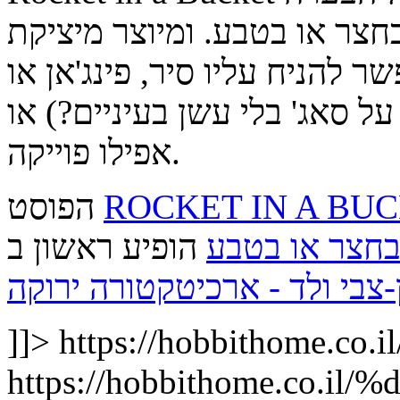
4" – 10 או בטבע. ומיוצר מיציקת
ול (20 ליטר). אפשר להניח עליו סיר, פינג'אן או
ל סאג' בלי עשן בעיניים?) או
אפילו פוייקה.
ROCKET IN A BUCKET – ת תנור-טיל
הפוסט
בחצר או בטבע
הופיע ראשון ב
-צבי ולד - ארכיטקטורה ירוקה
]]>
https://hobbithome.co.il
https://hobbithome.c