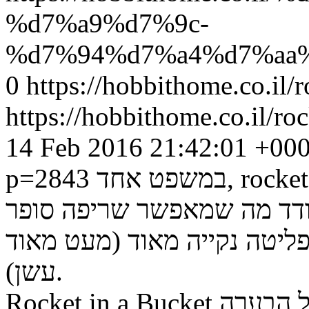
%d7%a9%d7%9c-
%d7%94%d7%a4%d7%aa%
0
https://hobbithome.co.il/r
https://hobbithome.co.il/ro
14 Feb 2016 21:42:01 +00
p=2843
במשפט אחד, rocket stove (תנור טיל) הנו תנור בו
דד מה שמאפשר שריפה סופר
פליטה נקייה מאוד (מעט מאוד
עשן).
Rocket in a Bucket הנו תנור טיל קטן יחסית (קוטר חלל הבערה