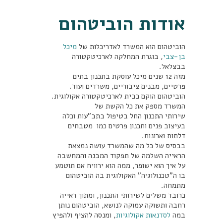
אודות הוביטהום
הוביטהום הוא המשרד לאדריכלות של
מיכל
בן-צבי
, בוגרת המחלקה לארכיטקטורה
בבצלאל.
מזה 12 שנים מיכל עוסקת בתכנון בתים
פרטיים, מבנים ציבוריים, משרדים ועוד.
הוביטהום הוקם כבית לארכיטקטורה אקולוגית.
המשרד מספק את כל הקשת של
שירותי התכנון החל בטיפול בתב"עות וכלה
בעיצוב פנים ותכנון פרטים כמו מטבחים
דלתות וארונות.
בבסיס של כל מה שהמשרד עושה נמצאת
הראייה השלמה של תפקוד המבנה והמחשבה
על איך הוא ישופר, ממה הוא ירוויח אם תוטמע
בו ה"טכנולוגיה" האקולוגית בה הוביטהום
מתמחה.
כרובד משלים לשירותי התכנון, ומתוך ראייה
רחבה ותשוקה עמוקה לנושא, הוביטהום נותן
במה
לסדנאות אקולוגיות
, ומנסה להציף ולהפיץ