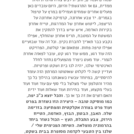
ממדית, גם אז התרגשתי! והיום, היום עובדים כאן
פועלים אחרים שמחים ועמילים במרץ על טיפול
בגמרים. יד צבע אחרונה, קרמיקה אחרונה על
הריצפה, ליטוש אחרון של המדרגות, טייח אחרון
בקירות האדמה, איש שיש בדרך להתקין את
המשטח על המטבח, תריס אחרון שהוחלף, אפילו
נקבע כבר תאריך לחברת נקיון. וכל זה עוד שבועיים
אפילו טיפה פחות. ופתאום אני קולטת, הפרויקט
הזה עוד רגע, ממש עוד רגע קט, עובר לפאזה אחרת
לגמרי. עוד מעט ניפרד מהפועלים נחזור לחלל
האינטימי שלנו, יהיה לנו בית ושקט ופרטיות.
ועדיין קשה לי לקלוט שאוטוטו המרתון הזה עומד
להיסתיים, במיוחד עכשיו כשאנחנו בהילוך כל כך
מהיר והטלפון שלי מצלצל בלי סוף עם עוד ועוד ועוד
בעלי מקצוע, ועוד בחירות ועוד שאלות ועוד ידית
והאם רוצים את זה כך או כך.
והכל יוצא כ"כ יפה,
כמו מוסיקה טובה – היצירה הזו נשזרת בפרט
ועוד פרט בצורה אקלקטית ומפתיעה בזרימה
שלה. האבן, הבטון, הבוץ, האדמה, הטייח
הירוק, צבע התכלת, העץ – הכול נשזר ביחד
בהרמוניה מופלאה. השיחה הפנימית שלי /
שלנו בין הטבעי לקדמה מסופרת בבית בשקט,