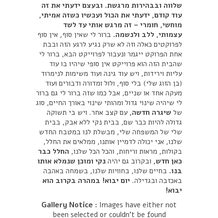
שלווה ובבהירות מרגשת. ובעצם ידעתי את זה
עוד קודם, ידעתי את הכול ועכשיו כשזה אמיתי,
מוחשי, חומרי – זה מרגש אותי עד לשד
עצמותי, ללב ולנשמה.
ברור לי שאין סוף, אין סוף
לפרוקטים כאלה וזה לא שרק נגיע לרגע הזה ובבת
אחת הפרוקט ייגמר ונעבור לפרוייקט הבא, ברור לי
שהבית הזה הוא פרוייקט אין סופי שיהיו בו עוד
עליות וירידות, ויש עוד גינה ועוד משימות לנימרוד
(בן הזוג שלי) בלי סוף, ולול ומדורה ודבורים ועוד
מעקה אחד או שניים, אבל כמו שזה ברור לי גם ברור
לי שיהיה שינוי גדול ומהותי שינוי באורך החיים, סוג
של
שיגרה חדשה,
עם קצב אחר. ויש בי תשוקה
גדולה להיות כבר שם, בבית נקי ללא אבק, בבית
שלי של המשפחה שלי, מבשלת לנו במטבח החדש
שלנו, אני יכולה לדמיין אותנו, ממלאים את החלל,
בקולות, מראות וריחות, והכל הכל שלנו,
החלל כבר
כאן חדש,
ובקרוב גם יהיה
נקי ומוכן שנמלא אותו
בנו.
בחיים שלנו, בחוויות שלנו, בשמחה באהבה
באכזבה ובגדילה.
יום יבוא! במהרה בקרוב הוא
יבוא!
Gallery Notice :
Images have either not
been selected or couldn't be found