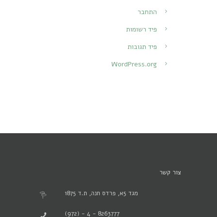
התחבר
פיד רשומות
פיד תגובות
WordPress.org
צור קשר
מגד 5א, פרדס חנה, ת.ד 1875
(972) - 4 - 8263777