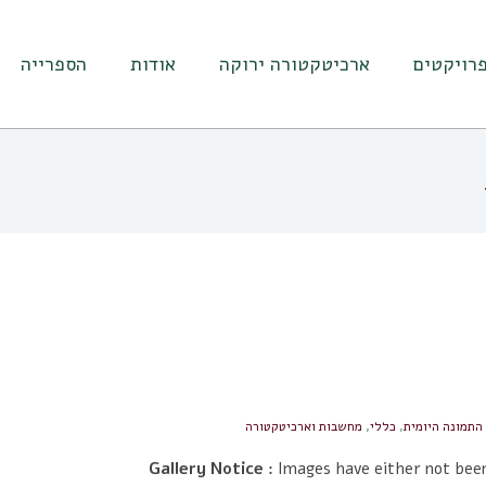
רויקטים
ארכיטקטורה ירוקה
אודות
הספרייה
התמונה היומית
,
כללי
,
מחשבות וארכיטקטורה
Gallery Notice :
Images have either not been