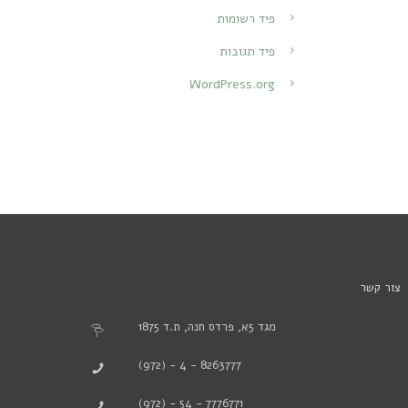
פיד רשומות
פיד תגובות
WordPress.org
צור קשר
מגד 5א, פרדס חנה, ת.ד 1875
(972) - 4 - 8263777
(972) - 54 - 7776771